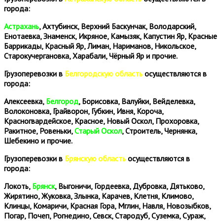
города:
Астрахань
, Ахтубинск, Верхний Баскунчак, Володарский,
Енотаевка, Знаменск, Икряное, Камызяк, Капустин Яр, Красные
Баррикады, Красный Яр, Лиман, Нариманов, Никольское,
Старокучергановка, Харабали, Чёрный Яр и прочие.
Грузоперевозки в
Белгородскую область
осуществляются в
города:
Алексеевка,
Белгород
, Борисовка, Валуйки, Вейделевка,
Волоконовка, Грайворон, Губкин, Ивня, Короча,
Красногвардейское, Красное, Новый Оскол, Прохоровка,
Ракитное, Ровеньки,
Старый Оскол
, Строитель, Чернянка,
Шебекино и прочие.
Грузоперевозки в
Брянскую область
осуществляются в
города:
Локоть,
Брянск
, Выгоничи, Гордеевка, Дубровка, Дятьково,
Жирятино, Жуковка, Злынка, Карачев, Клетня, Климово,
Клинцы, Комаричи, Красная Гора, Мглин, Навля, Новозыбков,
Погар, Почеп, Рогнедино, Севск, Стародуб, Суземка, Сураж,