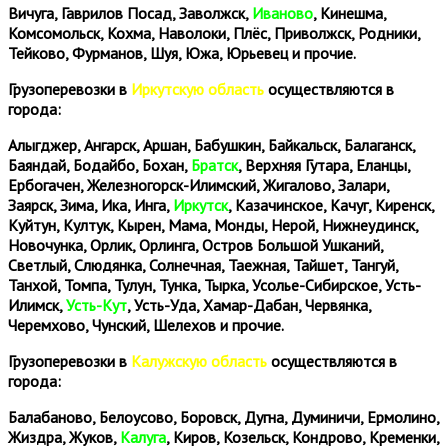
Вичуга, Гаврилов Посад, Заволжск,
Иваново
, Кинешма,
Комсомольск, Кохма, Наволоки, Плёс, Приволжск, Родники,
Тейково, Фурманов, Шуя, Южа, Юрьевец и прочие.
Грузоперевозки в
Иркутскую область
осуществляются в
города:
Алыгджер, Ангарск, Аршан, Бабушкин, Байкальск, Балаганск,
Баяндай, Бодайбо, Бохан,
Братск
, Верхняя Гутара, Еланцы,
Ербогачен, Железногорск-Илимский, Жигалово, Залари,
Заярск, Зима, Ика, Инга,
Иркутск
, Казачинское, Качуг, Киренск,
Куйтун, Култук, Кырен, Мама, Монды, Нерой, Нижнеудинск,
Новочунка, Орлик, Орлинга, Остров Большой Ушканий,
Светлый, Слюдянка, Солнечная, Таежная, Тайшет, Тангуй,
Танхой, Томпа, Тулун, Тунка, Тырка, Усолье-Сибирское, Усть-
Илимск,
Усть-Кут
, Усть-Уда, Хамар-Дабан, Червянка,
Черемхово, Чунский, Шелехов и прочие.
Грузоперевозки в
Калужскую область
осуществляются в
города:
Балабаново, Белоусово, Боровск, Дугна, Думиничи, Ермолино,
Жиздра, Жуков,
Калуга
, Киров, Козельск, Кондрово, Кременки,