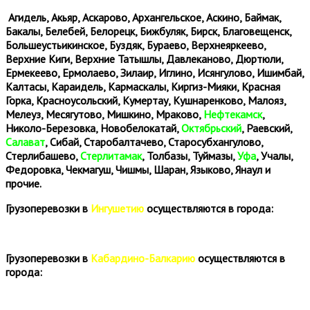
Агидель, Акьяр, Аскарово, Архангельское, Аскино, Баймак,
Бакалы, Белебей, Белорецк, Бижбуляк, Бирск, Благовещенск,
Большеустьикинское, Буздяк, Бураево, Верхнеяркеево,
Верхние Киги, Верхние Татышлы, Давлеканово, Дюртюли,
Ермекеево, Ермолаево, Зилаир, Иглино, Исянгулово, Ишимбай,
Калтасы, Караидель, Кармаскалы, Киргиз-Мияки, Красная
Горка, Красноусольский, Кумертау, Кушнаренково, Малояз,
Мелеуз, Месягутово, Мишкино, Мраково,
Нефтекамск
,
Николо-Березовка, Новобелокатай,
Октябрьский
, Раевский,
Салават
, Сибай, Старобалтачево, Старосубхангулово,
Стерлибашево,
Стерлитамак
, Толбазы, Туймазы,
Уфа
, Учалы,
Федоровка, Чекмагуш, Чишмы, Шаран, Языково, Янаул и
прочие.
Грузоперевозки в
Ингушетию
осуществляются в города:
Грузоперевозки в
Кабардино-Балкарию
осуществляются в
города: