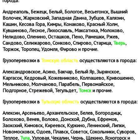
города:
Андреаполь, Бежецк, Белый, Бологое, Весьегонск, Вышний
Волочек, Жарковский, Западная Двина, Зубцов, Калязин,
Кашин, Кесова Гора, Кимры, Конаково, Красный Холм,
Кувшиново, Лесное, Лихославль, Максатиха, Молоково,
Нелидово, Оленино, Осташков, Пено, Рамешки, Ржев,
Сандово, Селижарово, Сонково, Спирово, Старица,
Тверь
,
Торжок, Торопец, Удомля, Фирово и прочие.
Грузоперевозки в
Томскую область
осуществляются в города:
Александровское, Асино, Бакчар, Белый Яр, Зырянское,
Каргасок, Кедровый, Кожевниково, Колпашево, Кривошеино,
Мельниково, Молчаново, Парабель, Первомайское,
Подгорное, Стрежевой, Тегульдет,
Томск
и прочие.
Грузоперевозки в
Тульскую область
осуществляются в города:
Алексин, Арсеньево, Архангельское, Белев, Богородицк,
Болохово, Венев, Волово, Донской, Дубна, Ефремов,
Заокский, Кимовск, Киреевск, Куркино, Ленинский, Липки,
Новомосковск, Одоев, Плавск, Советск, Сокольники, Суворов,
Теплое,
Тула
, Узловая, Чекалин, Чернь, Щекино, Ясногорск и