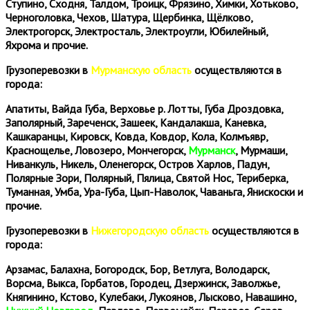
Ступино, Сходня, Талдом, Троицк, Фрязино, Химки, Хотьково,
Черноголовка, Чехов, Шатура, Щербинка, Щёлково,
Электрогорск, Электросталь, Электроугли, Юбилейный,
Яхрома и прочие.
Грузоперевозки в
Мурманскую область
осуществляются в
города:
Апатиты, Вайда Губа, Верховье р. Лотты, Губа Дроздовка,
Заполярный, Зареченск, Зашеек, Кандалакша, Каневка,
Кашкаранцы, Кировск, Ковда, Ковдор, Кола, Колмъявр,
Краснощелье, Ловозеро, Мончегорск,
Мурманск
, Мурмаши,
Ниванкуль, Никель, Оленегорск, Остров Харлов, Падун,
Полярные Зори, Полярный, Пялица, Святой Нос, Териберка,
Туманная, Умба, Ура-Губа, Цып-Наволок, Чаваньга, Янискоски и
прочие.
Грузоперевозки в
Нижегородскую область
осуществляются в
города:
Арзамас, Балахна, Богородск, Бор, Ветлуга, Володарск,
Ворсма, Выкса, Горбатов, Городец, Дзержинск, Заволжье,
Княгинино, Кстово, Кулебаки, Лукоянов, Лысково, Навашино,