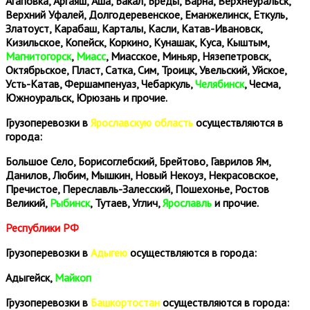
Агаповка, Аргаяш, Аша, Бакал, Бреды, Варна, Верхнеуральск,
Верхний Уфалей, Долгодеревенское, Еманжелинск, Еткуль,
Златоуст, Карабаш, Карталы, Касли, Катав-Ивановск,
Кизильское, Копейск, Коркино, Кунашак, Куса, Кыштым,
Магнитогорск
,
Миасс
, Миасское, Миньяр, Нязепетровск,
Октябрьское, Пласт, Сатка, Сим, Троицк, Увельский, Уйское,
Усть-Катав, Фершампенуаз, Чебаркуль,
Челябинск
, Чесма,
Южноуральск, Юрюзань и прочие.
Грузоперевозки в
Ярославскую область
осуществляются в
города:
Большое Село, Борисоглебский, Брейтово, Гаврилов Ям,
Данилов, Любим, Мышкин, Новый Некоуз, Некрасовское,
Пречистое, Переславль-Залесский, Пошехонье, Ростов
Великий,
Рыбинск
, Тутаев, Углич,
Ярославль
и прочие.
Республики РФ
Грузоперевозки в
Адыгею
осуществляются в города:
Адыгейск,
Майкоп
Грузоперевозки в
Башкортостан
осуществляются в города: