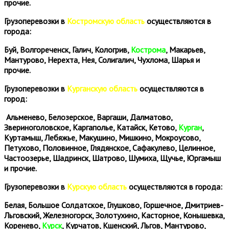
прочие.
Грузоперевозки в
Костромскую область
осуществляются в
города:
Буй, Волгореченск, Галич, Кологрив,
Кострома
, Макарьев,
Мантурово, Нерехта, Нея, Солигалич, Чухлома, Шарья и
прочие.
Грузоперевозки в
Курганскую область
осуществляются в
город:
Альменево, Белозерское, Варгаши, Далматово,
Звериноголовское, Каргаполье, Катайск, Кетово,
Курган
,
Куртамыш, Лебяжье, Макушино, Мишкино, Мокроусово,
Петухово, Половинное, Глядянское, Сафакулево, Целинное,
Частоозерье, Шадринск, Шатрово, Шумиха, Щучье, Юргамыш
и прочие.
Грузоперевозки в
Курскую область
осуществляются в города:
Белая, Большое Солдатское, Глушково, Горшечное, Дмитриев-
Льговский, Железногорск, Золотухино, Касторное, Конышевка,
Коренево,
Курск
, Курчатов, Кшенский, Льгов, Мантурово,