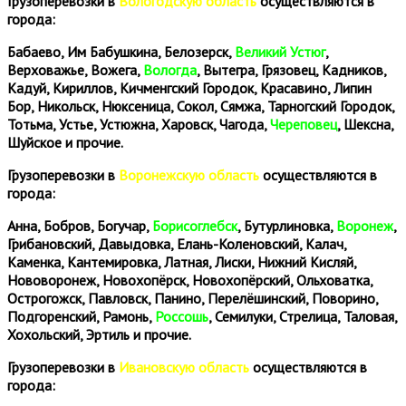
Грузоперевозки в
Вологодскую область
осуществляются в
города:
Бабаево, Им Бабушкина, Белозерск,
Великий Устюг
,
Верховажье, Вожега,
Вологда
, Вытегра, Грязовец, Кадников,
Кадуй, Кириллов, Кичменгский Городок, Красавино, Липин
Бор, Никольск, Нюксеница, Сокол, Сямжа, Тарногский Городок,
Тотьма, Устье, Устюжна, Харовск, Чагода,
Череповец
, Шексна,
Шуйское и прочие.
Грузоперевозки в
Воронежскую область
осуществляются в
города:
Анна, Бобров, Богучар,
Борисоглебск
, Бутурлиновка,
Воронеж
,
Грибановский, Давыдовка, Елань-Коленовский, Калач,
Каменка, Кантемировка, Латная, Лиски, Нижний Кисляй,
Нововоронеж, Новохопёрск, Новохопёрский, Ольховатка,
Острогожск, Павловск, Панино, Перелёшинский, Поворино,
Подгоренский, Рамонь,
Россошь
, Семилуки, Стрелица, Таловая,
Хохольский, Эртиль и прочие.
Грузоперевозки в
Ивановскую область
осуществляются в
города: