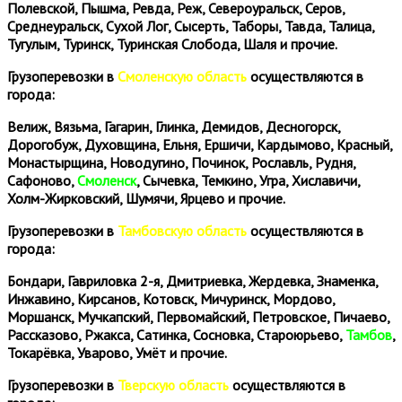
Полевской, Пышма, Ревда, Реж, Североуральск, Серов,
Среднеуральск, Сухой Лог, Сысерть, Таборы, Тавда, Талица,
Тугулым, Туринск, Туринская Слобода, Шаля и прочие.
Грузоперевозки в
Смоленскую область
осуществляются в
города:
Велиж, Вязьма, Гагарин, Глинка, Демидов, Десногорск,
Дорогобуж, Духовщина, Ельня, Ершичи, Кардымово, Красный,
Монастырщина, Новодугино, Починок, Рославль, Рудня,
Сафоново,
Смоленск
, Сычевка, Темкино, Угра, Хиславичи,
Холм-Жирковский, Шумячи, Ярцево и прочие.
Грузоперевозки в
Тамбовскую область
осуществляются в
города:
Бондари, Гавриловка 2-я, Дмитриевка, Жердевка, Знаменка,
Инжавино, Кирсанов, Котовск, Мичуринск, Мордово,
Моршанск, Мучкапский, Первомайский, Петровское, Пичаево,
Рассказово, Ржакса, Сатинка, Сосновка, Староюрьево,
Тамбов
,
Токарёвка, Уварово, Умёт и прочие.
Грузоперевозки в
Тверскую область
осуществляются в