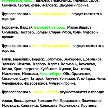
Нижний Новгород
, Павлово, Первомайск, Перевоз, Саров,
Семенов, Сергач, Урень, Чкаловск, Шахунья и прочие.
Грузоперевозки в
Новгородскую область
осуществляются в
города:
Боровичи, Валдай,
Великий Новгород
, Малая Вишера,
Окуловка, Пестово, Сольцы, Старая Русса, Холм, Чудово и
прочие.
Грузоперевозки в
Новосибирскую область
осуществляются в
города:
Баган, Барабинск, Бердск, Болотное, Венгерово, Довольное,
Здвинск, Искитим, Карасук, Каргат, Колывань, Коченево,
Кочки, Краснозерское, Куйбышев, Купино, Кыштовка,
Маслянино, Мошково,
Новосибирск
, Обь, Ордынское,
Северное, Сузун, Татарск, Тогучин, Убинское, Усть-Тарка, Чаны,
Черепаново, Чистоозерное, Чулым и прочие.
Грузоперевозки в
Омскую область
осуществляются в города:
Азово, Большеречье, Большие Уки, Горьковское, Знаменское,
Исилькуль, Калачинск, Колосовка, Кормиловка, Крутинка,