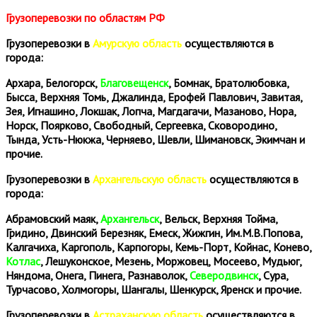
Грузоперевозки по областям РФ
Грузоперевозки в
Амурскую область
осуществляются в
города:
Архара, Белогорск,
Благовещенск
, Бомнак, Братолюбовка,
Бысса, Верхняя Томь, Джалинда, Ерофей Павлович, Завитая,
Зея, Игнашино, Локшак, Лопча, Магдагачи, Мазаново, Нора,
Норск, Поярково, Свободный, Сергеевка, Сковородино,
Тында, Усть-Нюкжа, Черняево, Шевли, Шимановск, Экимчан и
прочие.
Грузоперевозки в
Архангельскую область
осуществляются в
города:
Абрамовский маяк,
Архангельск
, Вельск, Верхняя Тойма,
Гридино, Двинский Березняк, Емеск, Жижгин, Им.М.В.Попова,
Калгачиха, Каргополь, Карпогоры, Кемь-Порт, Койнас, Конево,
Котлас
, Лешуконское, Мезень, Моржовец, Мосеево, Мудьюг,
Няндома, Онега, Пинега, Разнаволок,
Северодвинск
, Сура,
Турчасово, Холмогоры, Шангалы, Шенкурск, Яренск и прочие.
Грузоперевозки в
Астраханскую область
осуществляются в