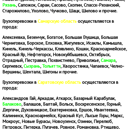
Рязань
, Сапожок, Сараи, Сасово, Скопин, Спасск-Рязанский,
Старожилово, Ухолово, Чучково, Шацк, Шилово и прочие.
Грузоперевозки в
Самарскую область
осуществляются в
города:
Алексеевка, Безенчук, Богатое, Большая Глушица, Большая
Черниговка, Борское, Елховка, Жигулевск, Исаклы, Камышла,
Кинель, Кинель-Черкассы, Клявлино, Кошки, Красноармейское,
Красный Яр, Нефтегорск, Новокуйбышевск, Октябрьск,
Отрадный, Пестравка, Похвистнево, Приволжье,
Самара
,
Сергиевск,
Сызрань
,
Тольятти
, Хворостянка, Чапаевск, Челно-
Вершины, Шентала, Шигоны и прочие.
Грузоперевозки в
Саратовскую область
осуществляются в
города:
Александров Гай, Аркадак, Аткарск, Базарный Карабулак,
Балаково
, Балашов, Балтай, Вольск, Воскресенское, Горный,
Дергачи, Духовницкое, Екатериновка, Ершов, Ивантеевка,
Калининск, Красноармейск, Красный Кут, Лысые Горы, Маркс,
Мокроус, Новые Бурасы, Новоузенск, Озинки, Перелюб,
Петровск, Питерка, Пугачев, Ровное, Романовка, Ртищево,