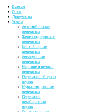
Главная
О нас
Документы
Услуги
Автомобильные
перевозки
Железнодорожные
перевозки
Контейнерные
перевозки
Авиационные
перевозки
Морские и речные
перевозки
Перевозки сборных
грузов
Мультимодальные
перевозки
Перевозки
негабаритных
грузов
Ответственное