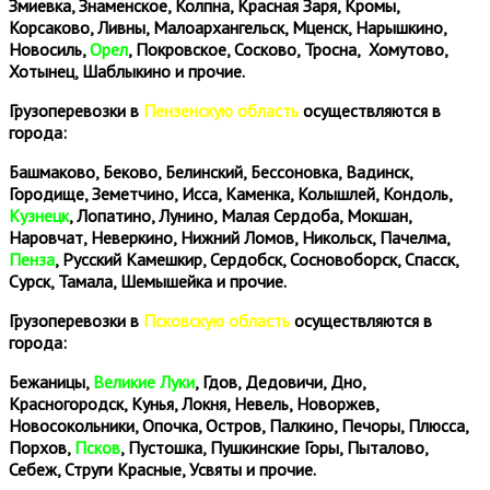
Змиевка, Знаменское, Колпна, Красная Заря, Кромы,
Корсаково, Ливны, Малоархангельск, Мценск, Нарышкино,
Новосиль,
Орел
, Покровское, Сосково, Тросна, Хомутово,
Хотынец, Шаблыкино и прочие.
Грузоперевозки в
Пензенскую область
осуществляются в
города:
Башмаково, Беково, Белинский, Бессоновка, Вадинск,
Городище, Земетчино, Исса, Каменка, Колышлей, Кондоль,
Кузнецк
, Лопатино, Лунино, Малая Сердоба, Мокшан,
Наровчат, Неверкино, Нижний Ломов, Никольск, Пачелма,
Пенза
, Русский Камешкир, Сердобск, Сосновоборск, Спасск,
Сурск, Тамала, Шемышейка и прочие.
Грузоперевозки в
Псковскую область
осуществляются в
города:
Бежаницы,
Великие Луки
, Гдов, Дедовичи, Дно,
Красногородск, Кунья, Локня, Невель, Новоржев,
Новосокольники, Опочка, Остров, Палкино, Печоры, Плюсса,
Порхов,
Псков
, Пустошка, Пушкинские Горы, Пыталово,
Себеж, Струги Красные, Усвяты и прочие.