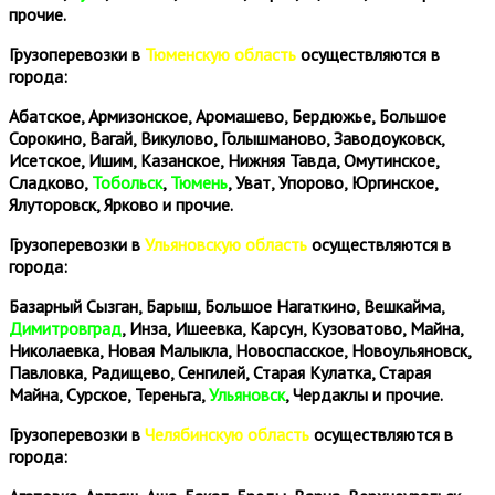
прочие.
Грузоперевозки в
Тюменскую область
осуществляются в
города:
Абатское, Армизонское, Аромашево, Бердюжье, Большое
Сорокино, Вагай, Викулово, Голышманово, Заводоуковск,
Исетское, Ишим, Казанское, Нижняя Тавда, Омутинское,
Сладково,
Тобольск
,
Тюмень
, Уват, Упорово, Юргинское,
Ялуторовск, Ярково и прочие.
Грузоперевозки в
Ульяновскую область
осуществляются в
города:
Базарный Сызган, Барыш, Большое Нагаткино, Вешкайма,
Димитровград
, Инза, Ишеевка, Карсун, Кузоватово, Майна,
Николаевка, Новая Малыкла, Новоспасское, Новоульяновск,
Павловка, Радищево, Сенгилей, Старая Кулатка, Старая
Майна, Сурское, Тереньга,
Ульяновск
, Чердаклы и прочие.
Грузоперевозки в
Челябинскую область
осуществляются в
города: