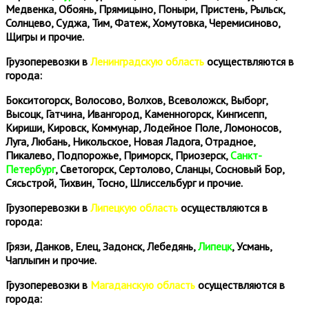
Медвенка, Обоянь, Прямицыно, Поныри, Пристень, Рыльск,
Солнцево, Суджа, Тим, Фатеж, Хомутовка, Черемисиново,
Щигры и прочие.
Грузоперевозки в
Ленинградскую область
осуществляются в
города:
Бокситогорск, Волосово, Волхов, Всеволожск, Выборг,
Высоцк, Гатчина, Ивангород, Каменногорск, Кингисепп,
Кириши, Кировск, Коммунар, Лодейное Поле, Ломоносов,
Луга, Любань, Никольское, Новая Ладога, Отрадное,
Пикалево, Подпорожье, Приморск, Приозерск,
Санкт-
Петербург
, Светогорск, Сертолово, Сланцы, Сосновый Бор,
Сясьстрой, Тихвин, Тосно, Шлиссельбург и прочие.
Грузоперевозки в
Липецкую область
осуществляются в
города:
Грязи, Данков, Елец, Задонск, Лебедянь,
Липецк
, Усмань,
Чаплыгин и прочие.
Грузоперевозки в
Магаданскую область
осуществляются в
города: