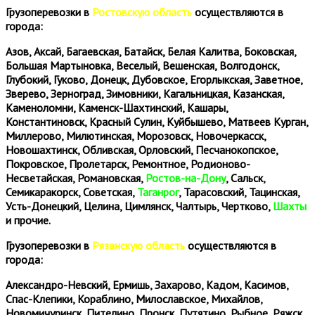
Грузоперевозки в
Ростовскую область
осуществляются в
города:
Азов, Аксай, Багаевская, Батайск, Белая Калитва, Боковская,
Большая Мартыновка, Веселый, Вешенская, Волгодонск,
Глубокий, Гуково, Донецк, Дубовское, Егорлыкская, Заветное,
Зверево, Зерноград, Зимовники, Кагальницкая, Казанская,
Каменоломни, Каменск-Шахтинский, Кашары,
Константиновск, Красный Сулин, Куйбышево, Матвеев Курган,
Миллерово, Милютинская, Морозовск, Новочеркасск,
Новошахтинск, Обливская, Орловский, Песчанокопское,
Покровское, Пролетарск, Ремонтное, Родионово-
Несветайская, Романовская,
Ростов-на-Дону
, Сальск,
Семикаракорск, Советская,
Таганрог
, Тарасовский, Тацинская,
Усть-Донецкий, Целина, Цимлянск, Чалтырь, Чертково,
Шахты
и прочие.
Грузоперевозки в
Рязанскую область
осуществляются в
города:
Александро-Невский, Ермишь, Захарово, Кадом, Касимов,
Спас-Клепики, Кораблино, Милославское, Михайлов,
Новомичуринск, Пителино, Пронск, Путятино, Рыбное, Ряжск,