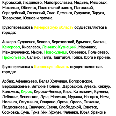
Куровской, Людиново, Малоярославец, Медынь, Мещовск,
Мосальск, Обнинск, Полотняный завод, Пятовский,
Середейский, Сосенский, Спас-Деменск, Сухуничи, Таруса,
Товарково, Юхнов и прочие.
Грузоперевозки в
Кемеровскую область
осуществляются в
города:
Анжеро-Судженск, Белово, Березовский, Гурьевск, Калтан,
Кемерово
, Киселевск,
Ленинск-Кузнецкий
, Мариинск,
Междуреченск, Мыски,
Новокузнецк
, Осинники, Полысаево,
Прокопьевск
, Салаир, Тайга, Таштагол, Топки, Юрга и прочие.
Грузоперевозки в
Кировскую область
осуществляются в
города:
Арбаж, Афанасьево, Белая Холуница, Богородское,
Верхошижемье, Вятские Поляны, Даровской, Зуевка, Кикнур,
Кильмезь,
Киров
, Кирово-Чепецк, Кирс, Котельнич, Кумены,
Лебяжье, Ленинское, Луза, Малмыж, Мураши, Нагорск, Нема,
Нолинск, Омутнинск, Опарино, Оричи, Орлов, Пижанка,
Подосиновец, Санчурск, Свеча, Слободской, Советск,
Сосновка, Суна, Тужа, Уни, Уржум, Фаленки, Юрья, Яранск и