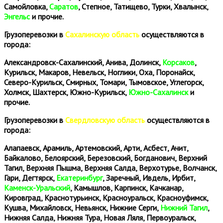
Самойловка,
Саратов
, Степное, Татищево, Турки, Хвалынск,
Энгельс
и прочие.
Грузоперевозки в
Сахалинскую область
осуществляются в
города:
Александровск-Сахалинский, Анива, Долинск,
Корсаков
,
Курильск, Макаров, Невельск, Ноглики, Оха, Поронайск,
Северо-Курильск, Смирных, Томари, Тымовское, Углегорск,
Холмск, Шахтерск, Южно-Курильск,
Южно-Сахалинск
и
прочие.
Грузоперевозки в
Свердловскую область
осуществляются в
города:
Алапаевск, Арамиль, Артемовский, Арти, Асбест, Ачит,
Байкалово, Белоярский, Березовский, Богданович, Верхний
Тагил, Верхняя Пышма, Верхняя Салда, Верхотурье, Волчанск,
Гари, Дегтярск,
Екатеринбург
, Заречный, Ивдель, Ирбит,
Каменск-Уральский
, Камышлов, Карпинск, Качканар,
Кировград, Краснотурьинск, Красноуральск, Красноуфимск,
Кушва, Михайловск, Невьянск, Нижние Серги,
Нижний Тагил
,
Нижняя Салда, Нижняя Тура, Новая Ляля, Первоуральск,