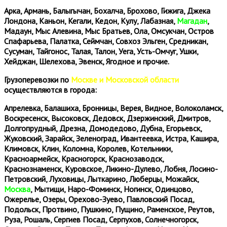
Арка, Армань, Балыгычан, Бохалча, Брохово, Гижига, Джека
Лондона, Каньон, Кегали, Кедон, Кулу, Лабазная,
Магадан
,
Мадаун, Мыс Алевина, Мыс Братьев, Ола, Омсукчан, Остров
Спафарьева, Палатка, Сеймчан, Совхоз Эльген, Средникан,
Сусуман, Тайгонос, Талая, Талон, Уега, Усть-Омчуг, Ушки,
Хейджан, Шелехова, Эвенск, Ягодное и прочие.
Грузоперевозки по
Москве и Московской области
осуществляются в города:
Апрелевка, Балашиха, Бронницы, Верея, Видное, Волоколамск,
Воскресенск, Высоковск, Дедовск, Дзержинский, Дмитров,
Долгопрудный, Дрезна, Домодедово, Дубна, Егорьевск,
Жуковский, Зарайск, Зеленоград, Ивантеевка, Истра, Кашира,
Климовск, Клин, Коломна, Королев, Котельники,
Красноармейск, Красногорск, Краснозаводск,
Краснознаменск, Куровское, Ликино-Дулево, Лобня, Лосино-
Петровский, Луховицы, Лыткарино, Люберцы, Можайск,
Москва
, Мытищи, Наро-Фоминск, Ногинск, Одинцово,
Ожерелье, Озеры, Орехово-Зуево, Павловский Посад,
Подольск, Протвино, Пушкино, Пущино, Раменское, Реутов,
Руза, Рошаль, Сергиев Посад, Серпухов, Солнечногорск,