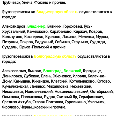
Трубчевск, Унеча, Фокино и прочие.
Грузоперевозки во
Владимирскую область
осуществляются в
города:
Александров,
Владимир
, Вязники, Гороховец, Гусь-
Хрустальный, Камешково, Карабаново, Киржач, Ковров,
Кольчугино, Костерево, Курлово, Лакинск, Меленки, Муром,
Петушки, Покров, Радужный, Собинка, Струнино, Судогда,
Суздаль, Юрьев-Польский и прочие.
Грузоперевозки в
Волгоградскую область
осуществляются в
города:
Алексеевская, Быково,
Волгоград
,
Волжский
, Городище,
Даниловка, Дубовка, Елань, Жирновск, Иловля, Калач-на-
Дону, Камышин, Киквидзе, Клетский, Котельниково, Котово,
Кумылженская, Ленинск, Михайловка, Нехаевский,
Николаевск, Новоаннинский, Новониколаевский, Октябрьский,
Ольховка, Палласовка, Рудня, Светлый Яр, Серафимович,
Средняя Ахтуба, Старая Полтавка, Суровикино, Урюпинск,
Фролово, Чернышковский и прочие.