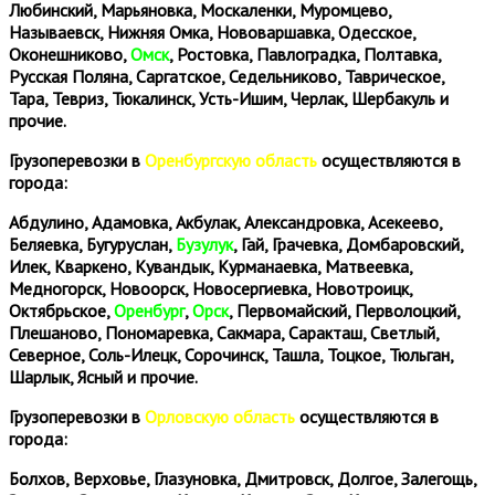
Любинский, Марьяновка, Москаленки, Муромцево,
Называевск, Нижняя Омка, Нововаршавка, Одесское,
Оконешниково,
Омск
, Ростовка, Павлоградка, Полтавка,
Русская Поляна, Саргатское, Седельниково, Таврическое,
Тара, Тевриз, Тюкалинск, Усть-Ишим, Черлак, Шербакуль и
прочие.
Грузоперевозки в
Оренбургскую область
осуществляются в
города:
Абдулино, Адамовка, Акбулак, Александровка, Асекеево,
Беляевка, Бугуруслан,
Бузулук
, Гай, Грачевка, Домбаровский,
Илек, Кваркено, Кувандык, Курманаевка, Матвеевка,
Медногорск, Новоорск, Новосергиевка, Новотроицк,
Октябрьское,
Оренбург
,
Орск
, Первомайский, Перволоцкий,
Плешаново, Пономаревка, Сакмара, Саракташ, Светлый,
Северное, Соль-Илецк, Сорочинск, Ташла, Тоцкое, Тюльган,
Шарлык, Ясный и прочие.
Грузоперевозки в
Орловскую область
осуществляются в
города:
Болхов, Верховье, Глазуновка, Дмитровск, Долгое, Залегощь,