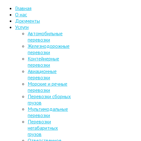
Главная
О нас
Документы
Услуги
Автомобильные
перевозки
Железнодорожные
перевозки
Контейнерные
перевозки
Авиационные
перевозки
Морские и речные
перевозки
Перевозки сборных
грузов
Мультимодальные
перевозки
Перевозки
негабаритных
грузов
Ответственное