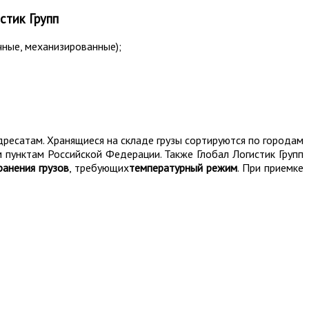
стик Групп
чные, механизированные);
адресатам. Хранящиеся на складе грузы сортируются по городам
 пунктам Российской Федерации. Также Глобал Логистик Групп
ранения грузов
, требующих
температурный режим
. При приемке