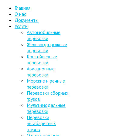
Главная
О нас
Документы
Услуги
Автомобильные
перевозки
Железнодорожные
перевозки
Контейнерные
перевозки
Авиационные
перевозки
Морские и речные
перевозки
Перевозки сборных
грузов
Мультимодальные
перевозки
Перевозки
негабаритных
грузов
Ответственное