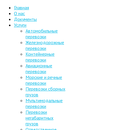
Главная
О нас
Документы
Услуги
Автомобильные
перевозки
Железнодорожные
перевозки
Контейнерные
перевозки
Авиационные
перевозки
Морские и речные
перевозки
Перевозки сборных
грузов
Мультимодальные
перевозки
Перевозки
негабаритных
грузов
Ответственное